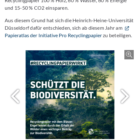
Recyclingpapier 100 % Holz, 60 % Wasser, 60 % Energie
und 15-50 % CO2 einsparen.
Aus diesem Grund hat sich die Heinrich-Heine-Universität
Düsseldorf dafür entschieden, sich ab diesem Jahr am
Papieratlas der Initiative Pro Recyclingpapier
zu beteiligen.
Bild 
Nächstes Bi
V