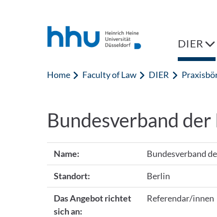
Jump to content
Jump to search
DIER
Home
Faculty of Law
DIER
Praxisbö
Bundesverband der E
Name:
Bundesverband der
Standort:
Berlin
Das Angebot richtet
Referendar/innen
sich an: