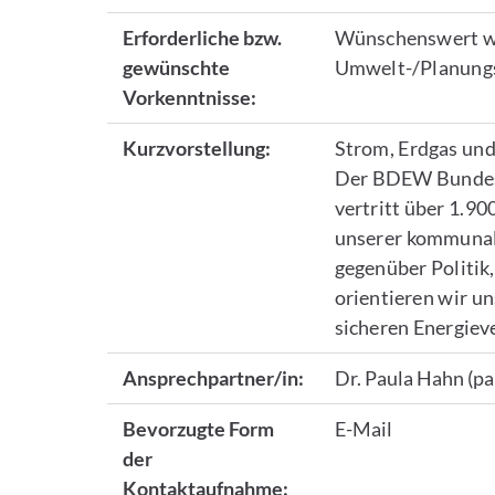
Erforderliche bzw.
Wünschenswert wä
gewünschte
Umwelt-/Planung
Vorkenntnisse:
Kurzvorstellung:
Strom, Erdgas un
Der BDEW Bundesv
vertritt über 1.9
unserer kommunal
gegenüber Politik
orientieren wir un
sicheren Energiev
Ansprechpartner/in:
Dr. Paula Hahn (p
Bevorzugte Form
E-Mail
der
Kontaktaufnahme: