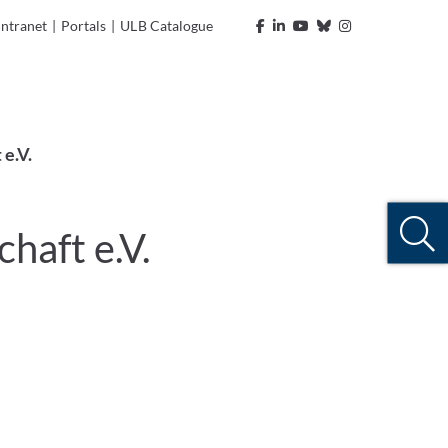
Intranet
|
Portals
|
ULB Catalogue
e.V.
haft e.V.