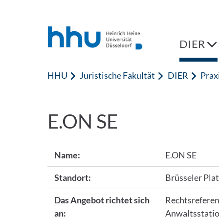
Zum Inhalt springen
Zur Suche springen
DIER
HHU
Juristische Fakultät
DIER
Prax
E.ON SE
Name:
E.ON SE
Standort:
Brüsseler Plat
Das Angebot richtet sich
Rechtsreferen
an:
Anwaltsstati