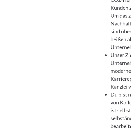
Kunden Z
Um das z
Nachhalt
sind übe
heißen al
Unterne
Unser Zie
Unterneh
modernen
Karriere
Kanzlei 
Du bist 
von Koll
ist selbs
selbstän
bearbeit