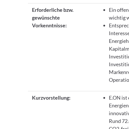
Erforderliche bzw.
Ein offe
gewünschte
wichtig w
Vorkenntnisse:
Entsprec
Interesse
Energieh
Kapitalm
Investiti
Investiti
Markenre
Operatio
Kurzvorstellung:
E.ON ist
Energien
innovati
Rund 72.
CO2-frei