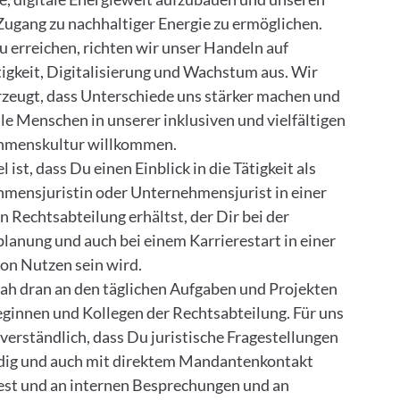
ugang zu nachhaltiger Energie zu ermöglichen.
u erreichen, richten wir unser Handeln auf
igkeit, Digitalisierung und Wachstum aus. Wir
rzeugt, dass Unterschiede uns stärker machen und
le Menschen in unserer inklusiven und vielfältigen
hmenskultur willkommen.
l ist, dass Du einen Einblick in die Tätigkeit als
mensjuristin oder Unternehmensjurist in einer
 Rechtsabteilung erhältst, der Dir bei der
planung und auch bei einem Karrierestart in einer
von Nutzen sein wird.
nah dran an den täglichen Aufgaben und Projekten
eginnen und Kollegen der Rechtsabteilung. Für uns
tverständlich, dass Du juristische Fragestellungen
dig und auch mit direktem Mandantenkontakt
est und an internen Besprechungen und an