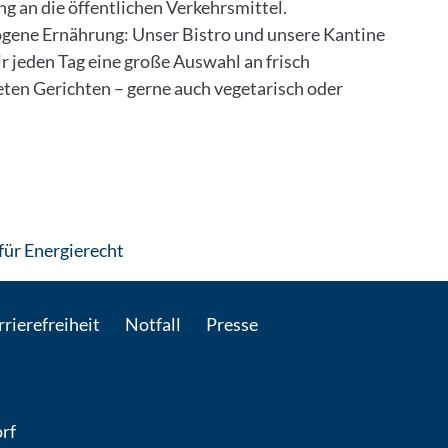
g an die öffentlichen Verkehrsmittel.
ene Ernährung: Unser Bistro und unsere Kantine
r jeden Tag eine große Auswahl an frisch
ten Gerichten – gerne auch vege­tarisch oder
: Per E-Mail kontaktieren
für Energierecht
rierefreiheit
Notfall
Presse
rf