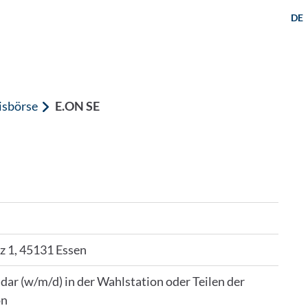
DE
isbörse
E.ON SE
z 1, 45131 Essen
dar (w/m/d) in der Wahlstation oder Teilen der
on