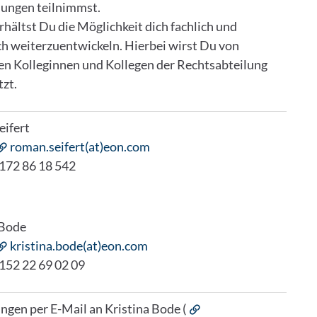
ungen teilnimmst.
rhältst Du die Möglichkeit dich fachlich und
ch weiterzuentwickeln. Hierbei wirst Du von
en Kolleginnen und Kollegen der Rechtsabteilung
tzt.
ifert
roman.seifert(at)eon.com
 172 86 18 542
 Bode
kristina.bode(at)eon.com
 152 22 69 02 09
gen per E-Mail an Kristina Bode (