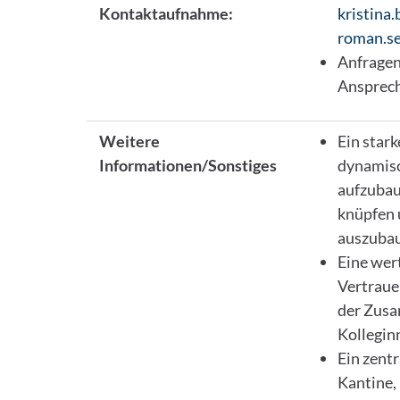
Kontaktaufnahme:
kristina
roman.se
Anfragen
Ansprec
Weitere
Ein star
Informationen/Sonstiges
dynamisc
aufzubau
knüpfen 
auszuba
Eine wer
Vertraue
der Zusa
Kolleginn
Ein zentr
Kantine,