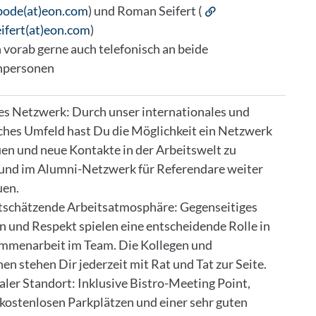
.bode(at)eon.com
) und Roman Seifert (
ifert(at)eon.com
)
 vorab gerne auch telefonisch an beide
hpersonen
kes Netzwerk: Durch unser internationales und
hes Umfeld hast Du die Möglichkeit ein Netzwerk
en und neue Kontakte in der Arbeitswelt zu
und im Alumni-Netzwerk für Referendare weiter
uen.
tschätzende Arbeitsatmosphäre: Gegenseitiges
n und Respekt spielen eine entscheidende Rolle in
mmenarbeit im Team. Die Kollegen und
en stehen Dir jederzeit mit Rat und Tat zur Seite.
aler Standort: Inklusive Bistro-Meeting Point,
 kostenlosen Parkplätzen und einer sehr guten