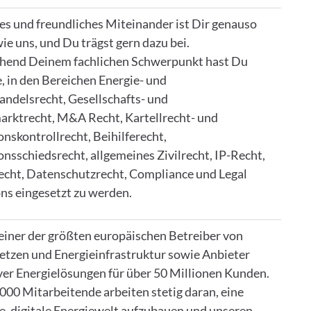
nes und freundliches Miteinander ist Dir genauso
ie uns, und Du trägst gern dazu bei.
hend Deinem fachlichen Schwerpunkt hast Du
, in den Bereichen Energie- und
andelsrecht, Gesellschafts- und
arktrecht, M&A Recht, Kartellrecht- und
onskontrollrecht, Beihilferecht,
onsschiedsrecht, allgemeines Zivilrecht, IP-Recht,
cht, Datenschutzrecht, Compliance und Legal
ns eingesetzt zu werden.
 einer der größten europäischen Betreiber von
etzen und Energieinfrastruktur sowie Anbieter
ver Energielösungen für über 50 Millionen Kunden.
000 Mitarbeitende arbeiten stetig daran, eine
e, digitale Energiewelt aufzubauen und unseren